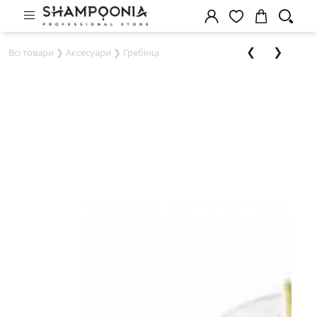
❮
❯
Всі товари
❯
Аксесуари
❯
Гребінці