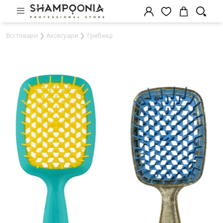
Всі товари
❯
Аксесуари
❯
Гребінці