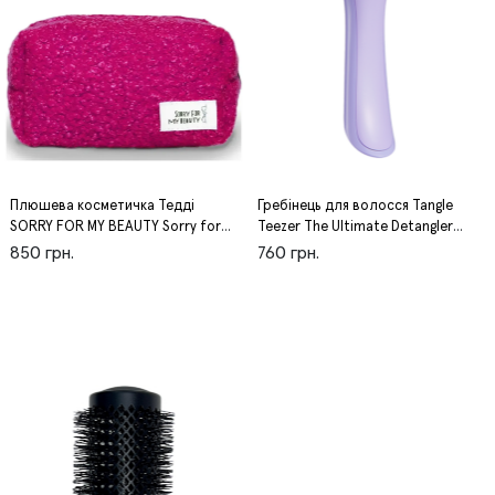
Плюшева косметичка Тедді
Гребінець для волосся Tangle
SORRY FOR MY BEAUTY Sorry for
Teezer The Ultimate Detangler
my hair
Naturally Curly Tangle Teezer
850 грн.
760 грн.