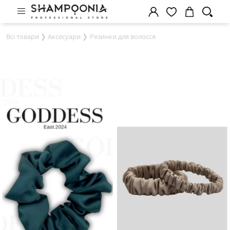
Всі товари
❯
Аксесуари
❯
Резинки для волосся