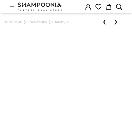
❮
❯
Всі товари
❯
Косметика
❯
Шампуні