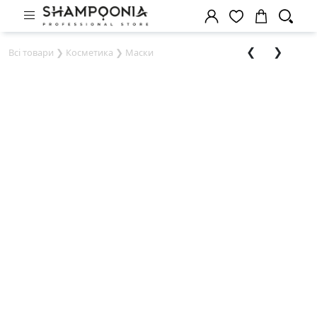
❮
❯
Всі товари
❯
Косметика
❯
Маски