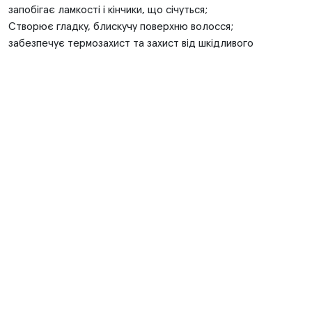
запобігає ламкості і кінчики, що січуться;
Створює гладку, блискучу поверхню волосся;
забезпечує термозахист та захист від шкідливого
впливу навколишнього середовища;
є невід'ємною частиною комплексної
багатоступінчастої процедури відновлення волосся.
LUNA Lipido-це інноваційне рішення для тих, хто хоче
повернути своєму волоссю здоровий вигляд і красу.
Рекомендується використовувати перед гарячою
процедурою для волосся зі зруйнованим кутикулярним
шаром
Протокол роботи з підкладкою LUNA Lipido перед
гарячою процедурою
Промити волосся ШГО з рН 7,5-8,0