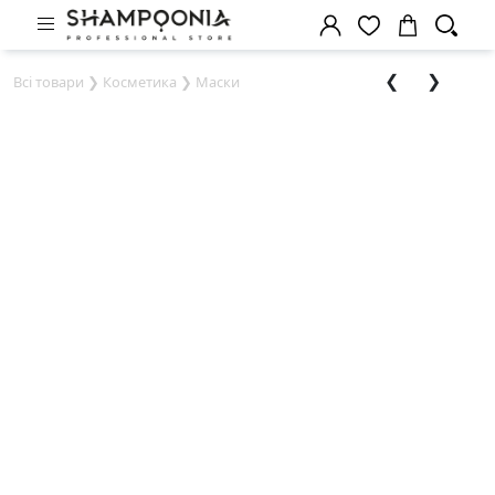
❮
❯
Всі товари
❯
Косметика
❯
Маски