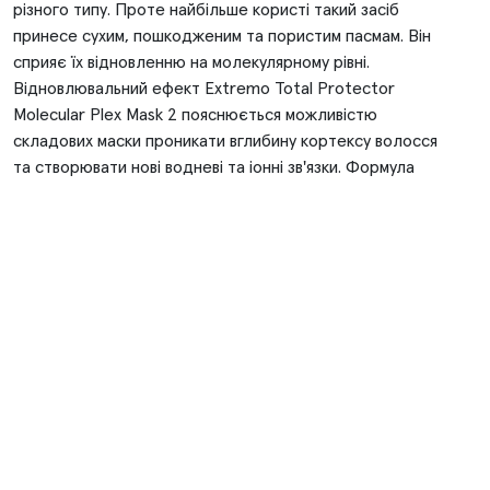
різного типу. Проте найбільше користі такий засіб
принесе сухим, пошкодженим та пористим пасмам. Він
сприяє їх відновленню на молекулярному рівні.
Відновлювальний ефект Extremo Total Protector
Molecular Plex Mask 2 пояснюється можливістю
складових маски проникати вглибину кортексу волосся
та створювати нові водневі та іонні зв'язки. Формула
засобу збагачена комплексом біоміметичних
кератинових протеїнів, які мають різні молекулярні
розміри та працюють над оптимізацією трьох основних
параметрів стійкості та міцності волосся — здатністю
до розтягнення, еластичністю та стійкістю кутикули.
Серед корисних складових засобу:
Олія авокадо. Вона містить багато вітамінів та жирних
кислот, сприяє зволоженню та живленню шкіри й
волосся, забезпечує їх відновлення.
Олія ши. Надає пом'якшувальний вплив, захищає,